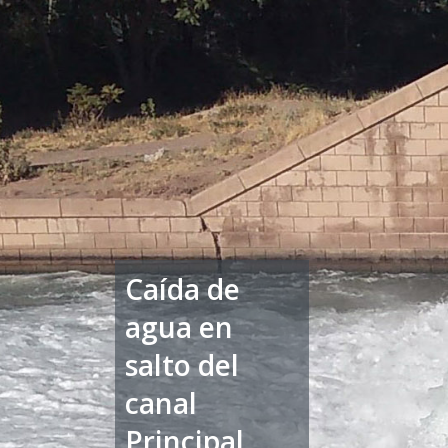
Caída de
agua en
salto del
canal
Principal